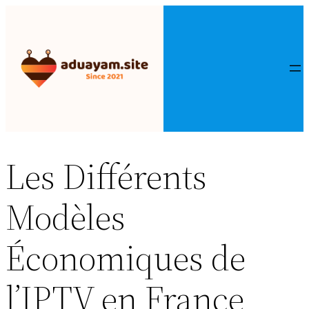
Aller
au
contenu
Les Différents
Modèles
Économiques de
l’IPTV en France